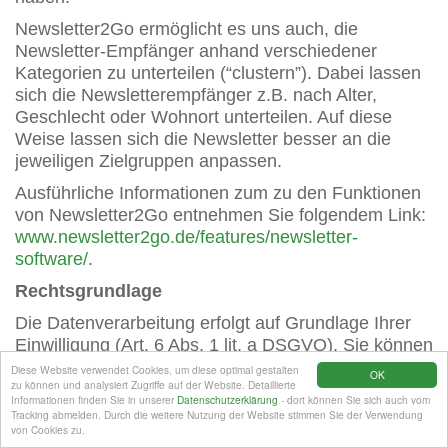
Newsletter2Go ermöglicht es uns auch, die
Newsletter-Empfänger anhand verschiedener
Kategorien zu unterteilen (“clustern”). Dabei lassen
sich die Newsletterempfänger z.B. nach Alter,
Geschlecht oder Wohnort unterteilen. Auf diese
Weise lassen sich die Newsletter besser an die
jeweiligen Zielgruppen anpassen.
Ausführliche Informationen zum zu den Funktionen
von Newsletter2Go entnehmen Sie folgendem Link:
www.newsletter2go.de/features/newsletter-
software/
.
Rechtsgrundlage
Die Datenverarbeitung erfolgt auf Grundlage Ihrer
Einwilligung (Art. 6 Abs. 1 lit. a DSGVO). Sie können
diese Einwilligung jederzeit widerrufen. Die
Diese Website verwendet Cookies, um diese optimal gestalten
OK
zu können und analysiert Zugriffe auf der Website. Detaillierte
Rechtmäßigkeit der bereits erfolgten
Informationen finden Sie in unserer
Datenschutzerklärung
- dort können Sie sich auch vom
Datenverarbeitungsvorgänge bleibt vom Widerruf
Tracking abmelden. Durch die weitere Nutzung der Website stimmen Sie der Verwendung
von Cookies zu.
unberührt.